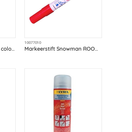
10077010
Universeelstift Zw Lumo color 0,4 waterbest.
Markeerstift Snowman ROOD / permanent