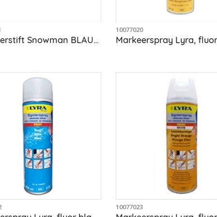
1
10077020
Markeerstift Snowman BLAUW, permanent
2
10077023