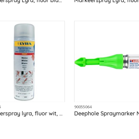
Markeerspray Lyra, fluor blauw, bus 500 ml
5
90055064
Markeerspray lyra, fluor wit, bus 500 ml