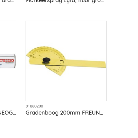
Markeerspray Lyra, fluor oranje, bus 500 ml
Markeerspray Lyra, fluor groen, bus 500 ml
91880200
Deephole Spraymarker NEOGREEN
Gradenboog 200mm FREUND 01880200