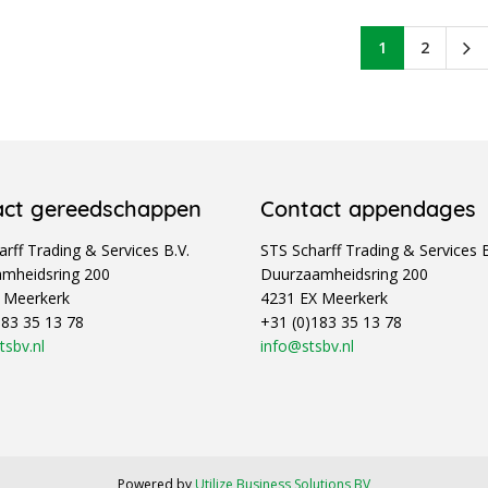
1
2
act gereedschappen
Contact appendages
rff Trading & Services B.V.
STS Scharff Trading & Services B
mheidsring 200
Duurzaamheidsring 200
 Meerkerk
4231 EX Meerkerk
183 35 13 78
+31 (0)183 35 13 78
tsbv.nl
info@stsbv.nl
Powered by
Utilize Business Solutions BV