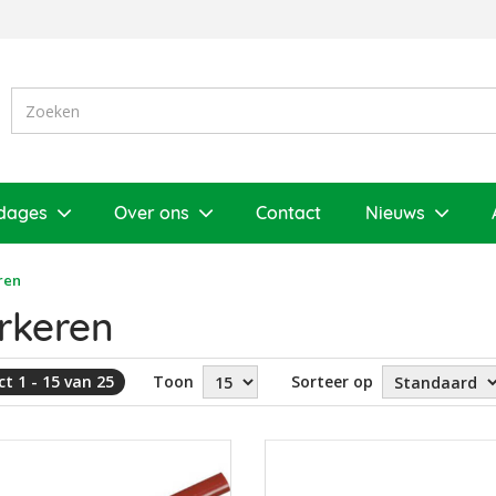
dages
Over ons
Contact
Nieuws
ren
rkeren
t 1 - 15 van 25
Toon
Sorteer op