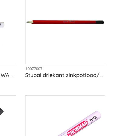
10077007
Markeerstift Snowman ZWART/permanent
Stubai driekant zinkpotlood/allesschrijver