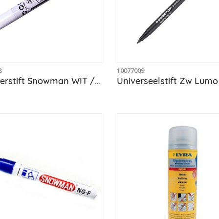
8
10077009
Markeerstift Snowman WIT / permanent