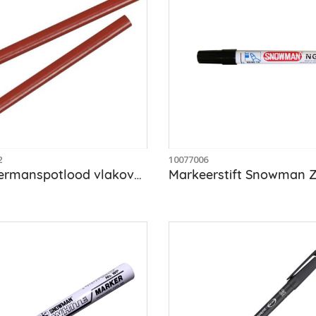
2
10077006
Timmermanspotlood vlakovaal 12x8, 24 cm