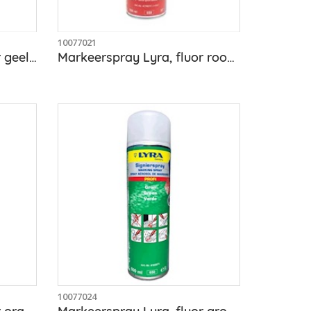
10077021
Markeerspray Lyra, fluor geel, bus 500 ml
Markeerspray Lyra, fluor rood, bus 500 ml
10077024