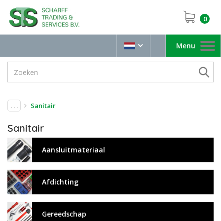
0
Menu
Toggle
navigation
. . .
Sanitair
Sanitair
Aansluitmateriaal
Afdichting
Gereedschap