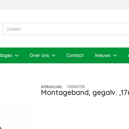
dages
Over ons
Contact
Nieuws
Artikelcode
:
10000700
Montageband, gegalv. ,1