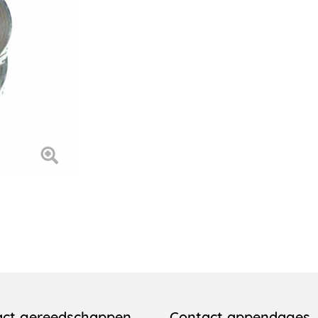
act gereedschappen
Contact appendages