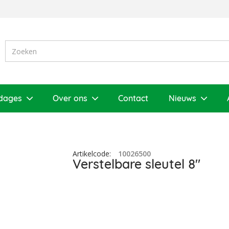
dages
Over ons
Contact
Nieuws
Artikelcode
:
10026500
Verstelbare sleutel 8"