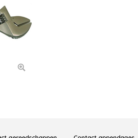
act gereedschappen
Contact appendages