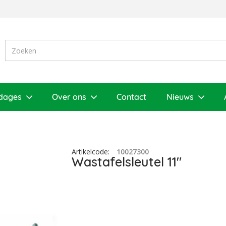
dages
Over ons
Contact
Nieuws
Artikelcode
:
10027300
Wastafelsleutel 11"