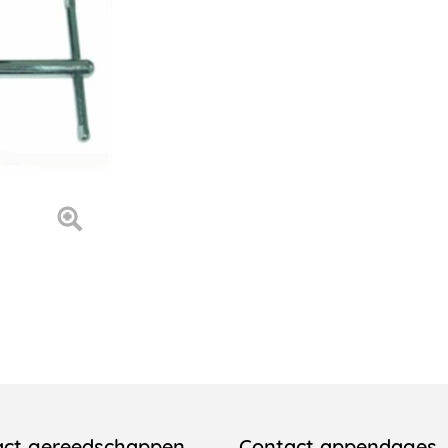
act gereedschappen
Contact appendages