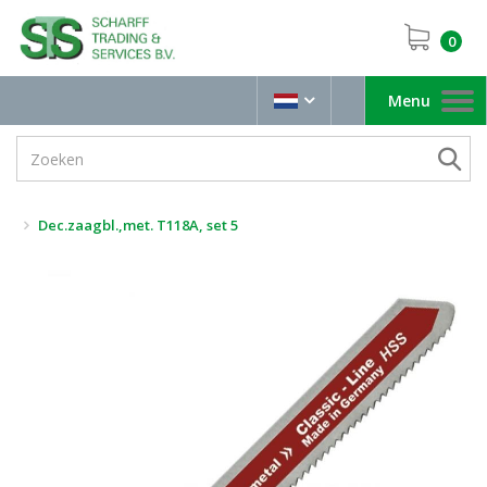
0
Menu
Toggle
navigation
Dec.zaagbl.,met. T118A, set 5