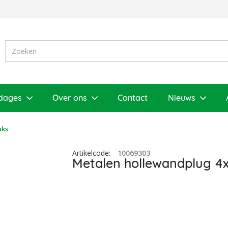
dages
Over ons
Contact
Nieuws
uks
Artikelcode
:
10069303
Metalen hollewandplug 4x