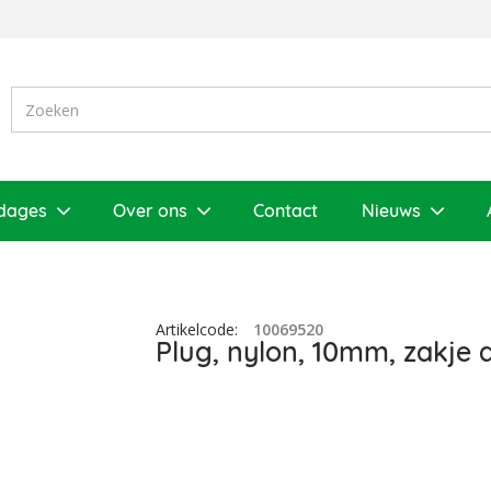
dages
Over ons
Contact
Nieuws
Artikelcode
:
10069520
Plug, nylon, 10mm, zakje a