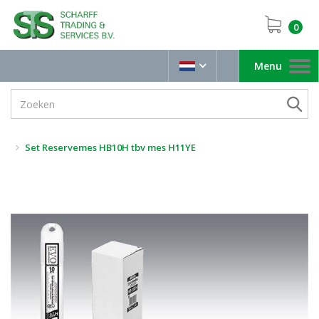
0
Menu
Toggle
navigation
Set Reservemes HB10H tbv mes H11YE