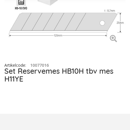
Artikelcode
:
10077016
Set Reservemes HB10H tbv mes
H11YE