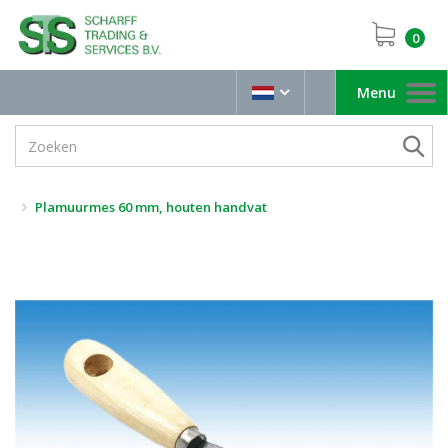
0
Menu
Toggle
navigation
Plamuurmes 60 mm, houten handvat