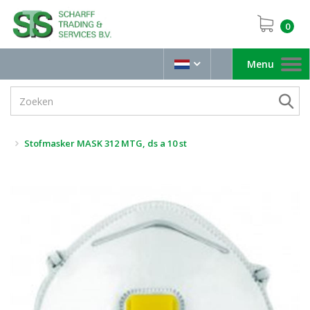
0
Menu
Toggle
navigation
Stofmasker MASK 312 MTG, ds a 10 st