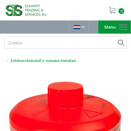
0
Menu
Toggle
navigation
Soldeervloeistof v. nieuwe metalen