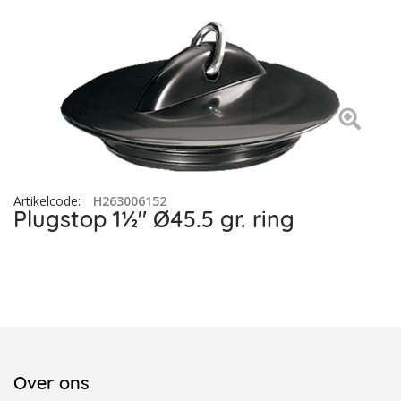
Artikelcode
:
H263006152
Plugstop 1½" Ø45.5 gr. ring
Over ons