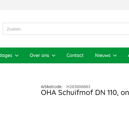
dages
Over ons
Contact
Nieuws
Artikelcode
:
H263006683
OHA Schuifmof DN 110, o