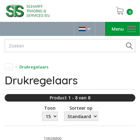
0
Menu
Toggle
navigation
. . .
Drukregelaars
Drukregelaars
Product 1 - 8 van 8
Toon
Sorteer op
10028800